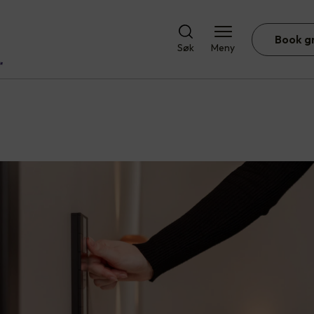
Book g
Søk
Meny