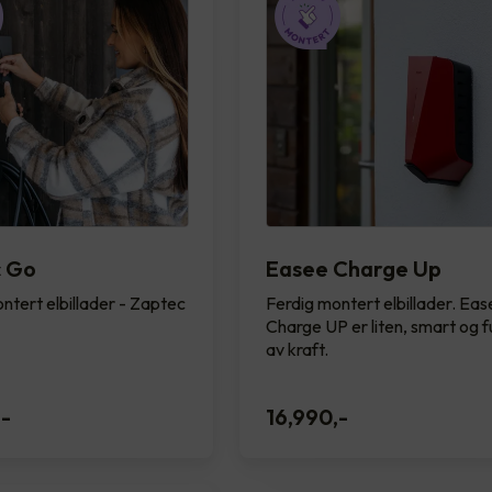
c Go
Easee Charge Up
ntert elbillader - Zaptec
Ferdig montert elbillader. Ea
Charge UP er liten, smart og fu
av kraft.
,-
16,990
,-