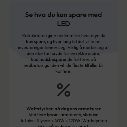
Se hva du kan spare med
LED
Kalkulatoren gir et estimat for hvor mye du
kan spare, og hvor lang tid det vil ta før
investeringen lønner seg. Viktig å merke seg at
den ikke tar høyde for en rekke andre,
kostnadsbesparende faktorer, så
nedbetalingstiden vil i de fleste tilfeller bli
kortere.
Wattstyrken på dagens armaturer
Ved flere lysrør i armaturen, skriv inn
totalen: 3 lysrør x 40W = 120W. Wattstyrken
vises på enden av lysrøret.