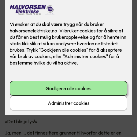
Er det virkelig en god idé?
Mange tenker nok at det er like greit å bare ta ut det gamle
lysstoffrøret og sette inn et LED-rør.
«Det blir jo lys!».
Ja, men ... det finnes flere grunner til hvorfor dette er en