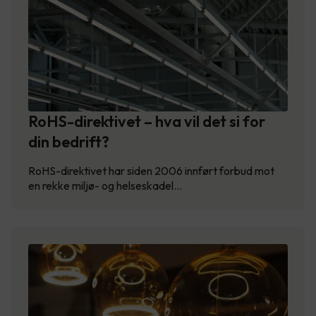
RoHS-direktivet – hva vil det si for
din bedrift?
RoHS-direktivet har siden 2006 innført forbud mot
en rekke miljø- og helseskadel…