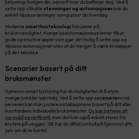
belysning i boligen din, uansett hvor du befinner deg. Ved å
sette opp såkalte
stemninger og automasjoner
kan du
enkelt tilpasse løsninger som passer din hverdag.
Moderne
smarthusteknologi
fokuserer på
brukervennlighet. Mange lysautomasjonssystemer tilbyr
gode og intuitive apper som gjør det mulig å sette opp og
tilpasse automasjoner uten at du trenger å være en kløpper
på det tekniske.
Scenarier basert på ditt
bruksmønster
Gjennom smart lysstyring har du muligheten til å styre
mange lyskilder samtidig. Ved å sette opp
«scenarier»
via
serveren kan man justere installasjonene basert på ditt eller
husstandens individuelle bruksmønster.
Du kan betjene alt
via mobil og nettbrett
, men det kan også enkelt styres fra
brytere på veggen. Slik har du alltid kontroll på hjemmet ditt,
selv om du er borte!