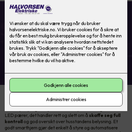
ELKO Smart
Automatisk lys ved bevegelse. Helt
automagisk!
Hva er egentlig smart lysstyring?
Smart lysstyring er mye mer enn å bytte til energieffektive
LED pærer, det handler rett og slett om å
skaffe seg full
kontroll
og god oversikt over husstandens belysning. Et
godt smarthjem gjør det enkelt å styre og automatisere