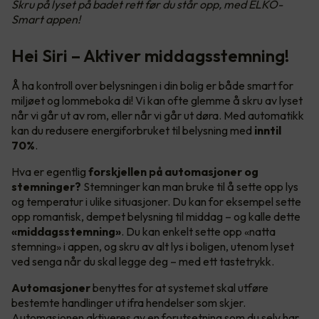
Skru på lyset på badet rett før du står opp, med ELKO-
Smart appen!
Hei Siri – Aktiver middagsstemning!
Å ha kontroll over belysningen i din bolig er både smart for
miljøet og lommeboka di! Vi kan ofte glemme å skru av lyset
når vi går ut av rom, eller når vi går ut døra. Med automatikk
kan du redusere energiforbruket til belysning med
inntil
70%
.
Hva er egentlig
forskjellen på automasjoner og
stemninger?
Stemninger kan man bruke til å sette opp lys
og temperatur i ulike situasjoner. Du kan for eksempel sette
opp romantisk, dempet belysning til middag – og kalle dette
«middagsstemning»
. Du kan enkelt sette opp «natta
stemning» i appen, og skru av alt lys i boligen, utenom lyset
ved senga når du skal legge deg – med ett tastetrykk.
Automasjoner
benyttes for at systemet skal utføre
bestemte handlinger ut ifra hendelser som skjer.
Automasjonen aktiveres av en forutsetning som du selv har