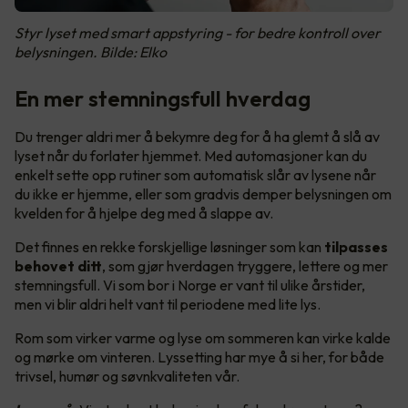
Styr lyset med smart appstyring - for bedre kontroll over
belysningen. Bilde: Elko
En mer stemningsfull hverdag
Du trenger aldri mer å bekymre deg for å ha glemt å slå av
lyset når du forlater hjemmet. Med automasjoner kan du
enkelt sette opp rutiner som automatisk slår av lysene når
du ikke er hjemme, eller som gradvis demper belysningen om
kvelden for å hjelpe deg med å slappe av.
Det finnes en rekke forskjellige løsninger som kan
tilpasses
behovet ditt
, som gjør hverdagen tryggere, lettere og mer
stemningsfull. Vi som bor i Norge er vant til ulike årstider,
men vi blir aldri helt vant til periodene med lite lys.
Rom som virker varme og lyse om sommeren kan virke kalde
og mørke om vinteren. Lyssetting har mye å si her, for både
trivsel, humør og søvnkvaliteten vår.