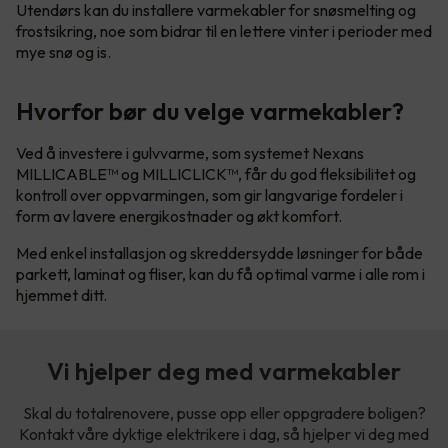
Utendørs kan du installere varmekabler for snøsmelting og
frostsikring, noe som bidrar til en lettere vinter i perioder med
mye snø og is.
Hvorfor bør du velge varmekabler?
Ved å investere i gulvvarme, som systemet Nexans
MILLICABLE™ og MILLICLICK™, får du god fleksibilitet og
kontroll over oppvarmingen, som gir langvarige fordeler i
form av lavere energikostnader og økt komfort.
Med enkel installasjon og skreddersydde løsninger for både
parkett, laminat og fliser, kan du få optimal varme i alle rom i
hjemmet ditt.
Vi hjelper deg med varmekabler
Skal du totalrenovere, pusse opp eller oppgradere boligen?
Kontakt våre dyktige elektrikere i dag, så hjelper vi deg med