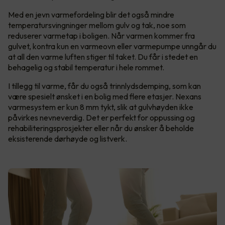
Med en jevn varmefordeling blir det også mindre
temperatursvingninger mellom gulv og tak, noe som
reduserer varmetap i boligen. Når varmen kommer fra
gulvet, kontra kun en varmeovn eller varmepumpe unngår du
at all den varme luften stiger til taket. Du får i stedet en
behagelig og stabil temperatur i hele rommet.
I tillegg til varme, får du også trinnlydsdemping, som kan
være spesielt ønsket i en bolig med flere etasjer. Nexans
varmesystem er kun 8 mm tykt, slik at gulvhøyden ikke
påvirkes nevneverdig. Det er perfekt for oppussing og
rehabiliteringsprosjekter eller når du ønsker å beholde
eksisterende dørhøyde og listverk.