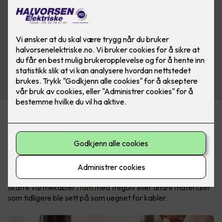
I dag finnes det velegnede løsninger for nesten alle
gulvtyper, slik at du kan ha varmekabler i stua, på kjøkkenet
og soverommet også.
Nexans MILLICABLE™ og MILLICLICK™ er et moderne
gulvvarme-system som kan installeres direkte under
parkett- eller laminatgulv. Dette gjør det endelig enkelt å
skaffe varmekabler i rom med tregulv eller andre materialer
som tidligere ble sett på som uegnet for kabler.