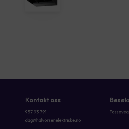
Kontakt oss
Besøk
957 93 791
Fossevege
dag@halvorsenelektriske.no