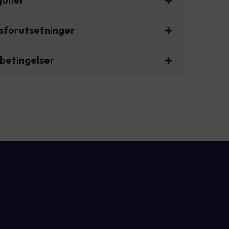
gsforutsetninger
sbetingelser