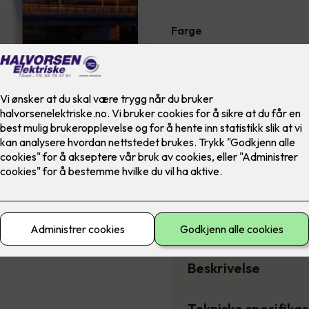
Farge
2,690
,-
Antall
-
Pakkens innhold
Beskrivelse
Tekniske spesifika