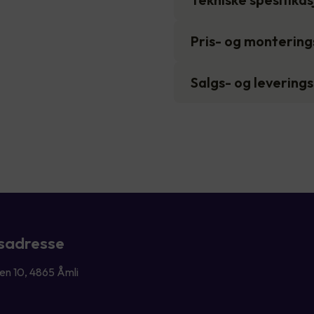
Pris- og monterin
Salgs- og levering
sadresse
n 10, 4865 Åmli