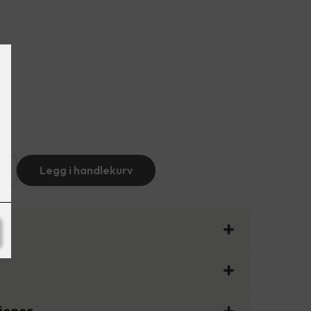
+
Legg i handlekurv
sjoner