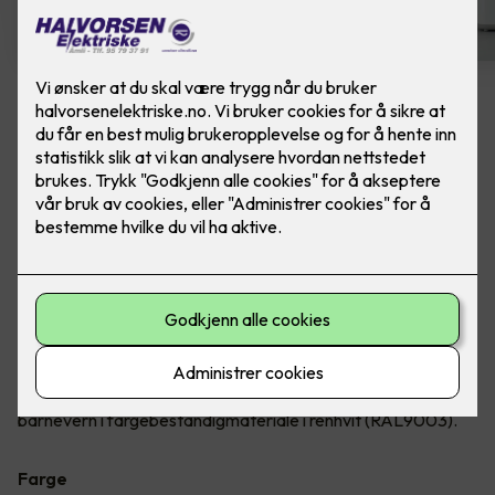
Dobbel stikkontakt m/ USB-C
lader
Ferdig montert - ELKO One Dobbelstikk 2x USB
C PD lader. Farge: Renhvit
En ferdig montert, dobbel jordet stikkontakt, med 2x USB C
av fargebestandig materiale. Sammen med stikkontaktene
vil du kunne lade elektroniske apparater opp til 25W i begge
C-uttakene. Stikkontakten er innfelt med hel dekkplate og
barnevern i fargebestandigmateriale i renhvit (RAL9003).
Farge