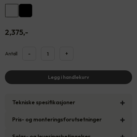
2,375
,-
Antall
-
+
Legg i handlekurv
Tekniske spesifikasjoner
Pris- og monteringsforutsetninger
Salgs- og leveringsbetingelser