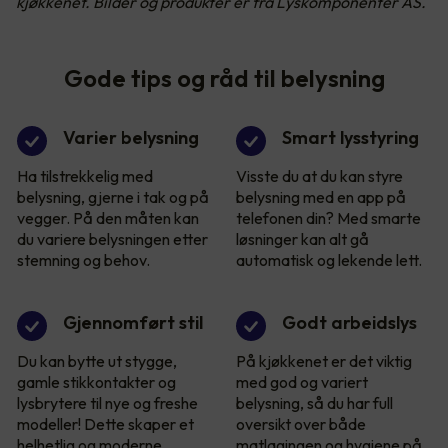
kjøkkenet. Bilder og produkter er fra Lyskomponenter AS.
Gode tips og råd til belysning
Varier belysning
Smart lysstyring
Ha tilstrekkelig med
Visste du at du kan styre
belysning, gjerne i tak og på
belysning med en app på
vegger. På den måten kan
telefonen din? Med smarte
du variere belysningen etter
løsninger kan alt gå
stemning og behov.
automatisk og lekende lett.
Gjennomført stil
Godt arbeidslys
Du kan bytte ut stygge,
På kjøkkenet er det viktig
gamle stikkontakter og
med god og variert
lysbrytere til nye og freshe
belysning, så du har full
modeller! Dette skaper et
oversikt over både
helhetlig og moderne
matlagingen og hygiene på