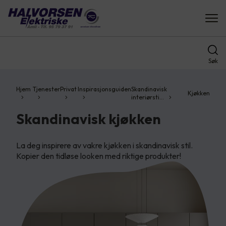
Søk
Hjem
Tjenester
Privat
Inspirasjonsguiden
Skandinavisk
Kjøkken
interiørsti…
Skandinavisk kjøkken
La deg inspirere av vakre kjøkken i skandinavisk stil.
Kopier den tidløse looken med riktige produkter!