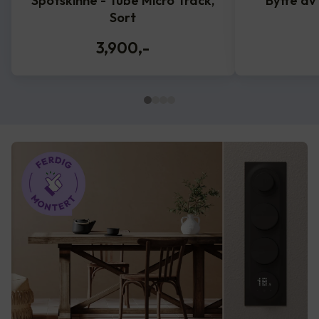
Spotskinne - Tube Micro Track,
Bytte av
Sort
3,900
,-