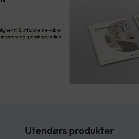
til
ighet til å utforske tre vakre
g inspirere og gjenskape stilen
Utendørs produkter