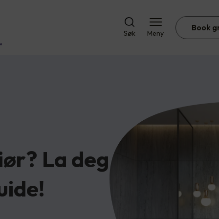
Book g
Søk
Meny
riør? La deg
uide!