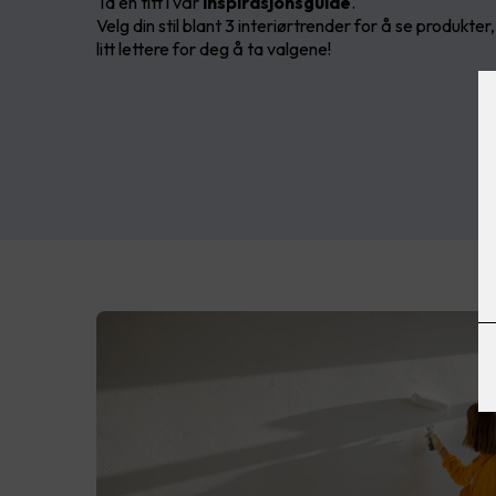
Ta en titt i vår
inspirasjonsguide
.
Velg din stil blant 3 interiørtrender for å se produkter
litt lettere for deg å ta valgene!