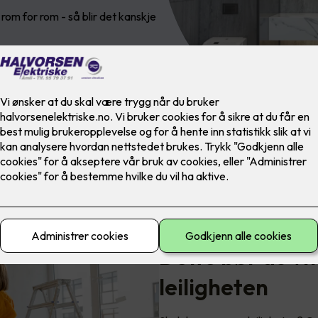
, rom for rom - så blir det kanskje
Dette bør du vi
leiligheten