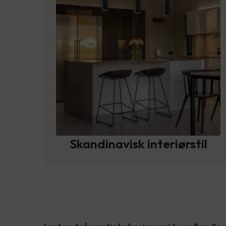
Skandinavisk interiørstil