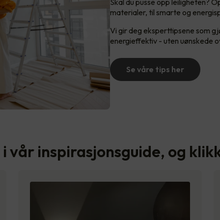
Skal du pusse opp leiligheten? O
materialer, til smarte og energi
Vi gir deg eksperttipsene som g
energieffektiv - uten uønskede o
Se våre tips her
l i vår inspirasjonsguide, og kli