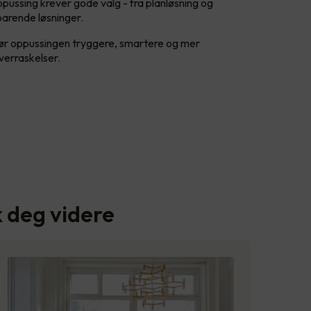
ppussing krever gode valg - fra planløsning og
sparende løsninger.
jør oppussingen tryggere, smartere og mer
verraskelser.
kk deg videre