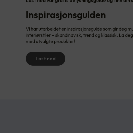
Last ned vår gratis belysningsguide og finn din s
Inspirasjonsguiden
Vi har utarbeidet en inspirasjonsguide som gir deg mul
interiørstiler – skandinavisk, trend og klassisk. La de
med utvalgte produkter!
Last ned