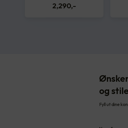
2,290
,-
Ønsker
og stil
Fyll ut dine ko