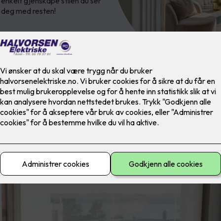
 enkelt gjenskape stilen du ser
vi deg med resten!