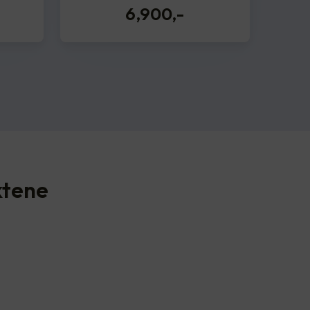
6,900
,-
ktene