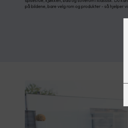
spisestue, kjøkken, bad og soverom i klassisk. Du kan
på bildene, bare velg rom og produkter - så hjelper 