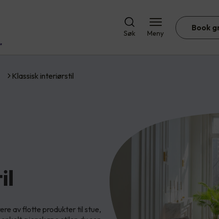
Book g
Søk
Meny
Klassisk interiørstil
il
ere av flotte produkter til stue,