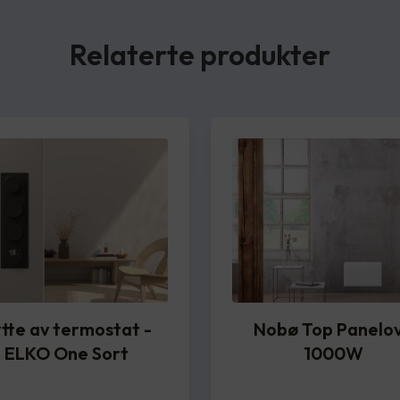
Relaterte produkter
tte av termostat -
Nobø Top Panelo
ELKO One Sort
1000W