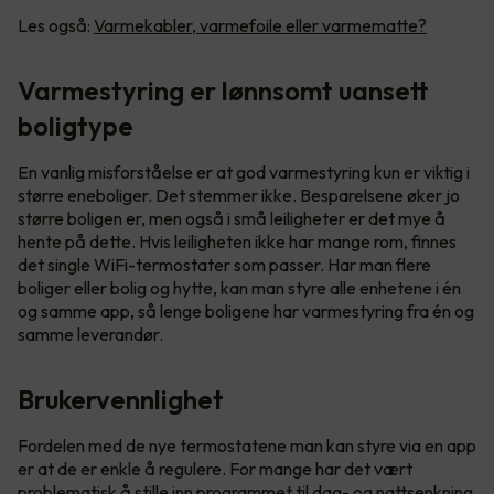
Les også:
Varmekabler, varmefoile eller varmematte?
Varmestyring er lønnsomt uansett
boligtype
En vanlig misforståelse er at god varmestyring kun er viktig i
større eneboliger. Det stemmer ikke. Besparelsene øker jo
større boligen er, men også i små leiligheter er det mye å
hente på dette. Hvis leiligheten ikke har mange rom, finnes
det single WiFi-termostater som passer. Har man flere
boliger eller bolig og hytte, kan man styre alle enhetene i én
og samme app, så lenge boligene har varmestyring fra én og
samme leverandør.
Brukervennlighet
Fordelen med de nye termostatene man kan styre via en app
er at de er enkle å regulere. For mange har det vært
problematisk å stille inn programmet til dag- og nattsenkning