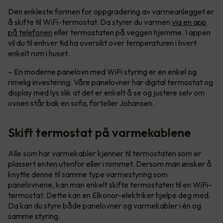
Den enkleste formen for oppgradering av varmeanlegget er
å skifte til WiFi-termostat. Da styrer du varmen
via en app
på telefonen
eller termostaten på veggen hjemme. I appen
vil du til enhver tid ha oversikt over temperaturen i hvert
enkelt rom i huset.
– En moderne panelovn med WiFi styring er en enkel og
rimelig investering. Våre panelovner har digital termostat og
display med lys slik at det er enkelt å se og justere selv om
ovnen står bak en sofa, forteller Johansen.
Skift termostat på varmekablene
Alle som har varmekabler kjenner til termostaten som er
plassert enten utenfor eller i rommet. Dersom man ønsker å
knytte denne til samme type varmestyring som
panelovnene, kan man enkelt skifte termostaten til en WiFi-
termostat. Dette kan en Elkonor-elektriker hjelpe deg med.
Da kan du styre både panelovner og varmekabler i én og
samme styring.