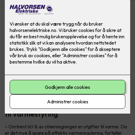
Ha full kontroll på alle smarthusløsninger ved å bruke
appstyring eller smartpanel - da er det lettere å ha
kontroll på energiforbruket.
Teknisk sjef Petter Johansen gir tips
til varmestyring
– Omtrent 60 % av strømregningen er utgifter til varme. Da
er det mye å spare på effektiv varmeregulering, forteller