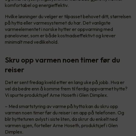
komfortabel og energieffektiv.
Hvilke løsninger du velger er tilpasset behovet ditt, størrelsen
på hytta eller varmesystemet du har. Det vanligste
varmeelementet i norske hytter er oppvarming med
panelovner, som er både kostnadseffektivt og krever
minimalt med vedlikehold.
Skru opp varmen noen timer før du
reiser
Det er sent fredag kveld etter en lang uke på jobb. Hva er
vel da bedre enn å komme frem til ferdig oppvarmet hytte?
Vi spurte produktsjef Arne Hoseth i Glen Dimplex.
– Med smartstyring av varme på hytta kan du skru opp
varmen noen timer før du reiser i en app på telefonen. Og
blir hytteturen avlyst i siste liten, da skrur du enkelt ned
varmen igjen, forteller Arne Hoseth, produktsjef i Glen
Dimplex.