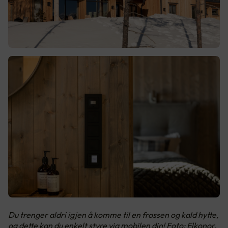
Du trenger aldri igjen å komme til en frossen og kald hytte,
og dette kan du enkelt styre via mobilen din! Foto: Elkonor,