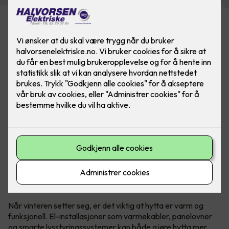
Det er sent fredag kveld etter en lang uke på jobb. Hva er
vel da bedre enn å komme frem til ferdig oppvarmet
hytte?
Økt komfort med riktig elektrisk
installasjon
Når vinteren setter seg, er det viktig at hytta er varm og
funksjonell. El-installasjoner som varmekabler, panelovner
og smarte lysstyringssystemer kan både gjøre hytta mer