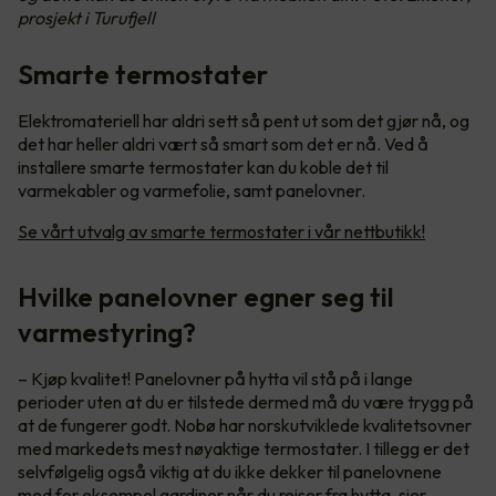
prosjekt i Turufjell
Smarte termostater
Elektromateriell har aldri sett så pent ut som det gjør nå, og
det har heller aldri vært så smart som det er nå. Ved å
installere smarte termostater kan du koble det til
varmekabler og varmefolie, samt panelovner.
Se vårt utvalg av smarte termostater i vår nettbutikk!
Hvilke panelovner egner seg til
varmestyring?
– Kjøp kvalitet! Panelovner på hytta vil stå på i lange
perioder uten at du er tilstede dermed må du være trygg på
at de fungerer godt. Nobø har norskutviklede kvalitetsovner
med markedets mest nøyaktige termostater. I tillegg er det
selvfølgelig også viktig at du ikke dekker til panelovnene
med for eksempel gardiner når du reiser fra hytta, sier