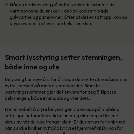
Når du befinner deg på hytta, kobler du huben til de
varmeovnene du ønsker – de kan kobles til både
gulvvarme og panelovner. Etter at det er satt opp, kan du
styre ovnene fra hvor som helst i verden.
Smart lysstyring setter stemningen,
både inne og ute
Belysning har mye å si for å skape den rette atmosfæren i en
hytte, spesielt på mørke vinterkvelder. Smarte
lysstyringssystemer gjør det enklere for deg å tilpasse
belysningen, både innendørs og utendørs.
Det er enkelt å styre belysningen via en app på mobilen,
sette opp automatiske tidsplaner og sikre deg at lysene
skrus av når du ikke trenger dem. Er du nervøs for innbrudd
når du ikke bruker hytta? Styr lyset hjemmefra! Du kan for