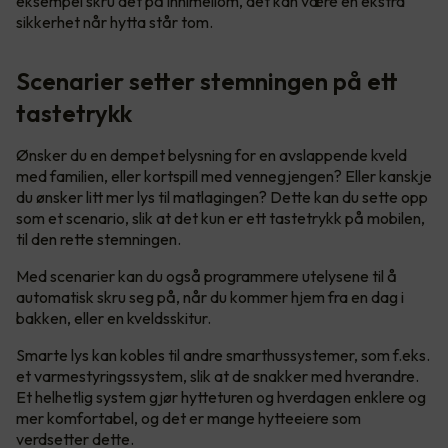
eksempel skru det på innimellom, det kan være en ekstra
sikkerhet når hytta står tom.
Scenarier setter stemningen på ett
tastetrykk
Ønsker du en dempet belysning for en avslappende kveld
med familien, eller kortspill med vennegjengen? Eller kanskje
du ønsker litt mer lys til matlagingen? Dette kan du sette opp
som et scenario, slik at det kun er ett tastetrykk på mobilen,
til den rette stemningen.
Med scenarier kan du også programmere utelysene til å
automatisk skru seg på, når du kommer hjem fra en dag i
bakken, eller en kveldsskitur.
Smarte lys kan kobles til andre smarthussystemer, som f.eks.
et varmestyringssystem, slik at de snakker med hverandre.
Et helhetlig system gjør hytteturen og hverdagen enklere og
mer komfortabel, og det er mange hytteeiere som
verdsetter dette.