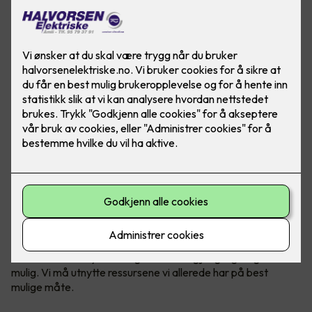
Norges kraftbruk forventes å øke kraftig i de kommende
årene. Det er her energieffektivisering kommer inn – for det
handler om å utnytte energien vi har tilgjengelig så godt som
mulig. Vi må utnytte ressursene vi allerede har på best
mulige måte.