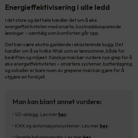
Energieffektivisering i alle ledd
I det store og det hele handler det om å øke
energieffektiviteten med smarte, kostnadsbesparende
løsninger – samtidig som komforten går opp.
Det kan være ekstra gjeldende i eksisterende bygg: Det
handler om å se hvilke tiltak som er lønnsomme, både for
bedriften og miljøet. Kanskje man bør vurdere nye grep for å
øke energieffektiviteten – smartere systemer, batterilagring
og solceller er bare noen av grepene man kan gjøre for å
utgjøre en forskjell.
Man kan blant annet vurdere:
• SD-anlegg. Les mer
her
.
• KNX og automasjonssystemer. Les mer
her
.
• Smarte belysningsvalg. Les mer
her
.