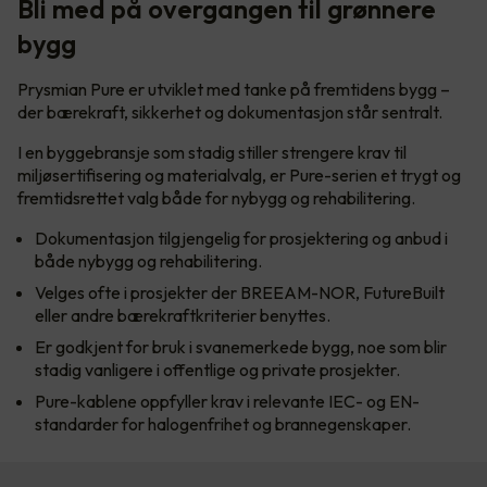
Bli med på overgangen til grønnere
bygg
Prysmian Pure er utviklet med tanke på fremtidens bygg –
der bærekraft, sikkerhet og dokumentasjon står sentralt.
I en byggebransje som stadig stiller strengere krav til
miljøsertifisering og materialvalg, er Pure-serien et trygt og
fremtidsrettet valg både for nybygg og rehabilitering.
Dokumentasjon tilgjengelig for prosjektering og anbud i
både nybygg og rehabilitering.
Velges ofte i prosjekter der BREEAM-NOR, FutureBuilt
eller andre bærekraftkriterier benyttes.
Er godkjent for bruk i svanemerkede bygg, noe som blir
stadig vanligere i offentlige og private prosjekter.
Pure-kablene oppfyller krav i relevante IEC- og EN-
standarder for halogenfrihet og brannegenskaper.