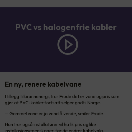
PVC vs halogenfrie kabler
En ny, renere kabelvane
I tillegg til brannenergi, tror Frode det er vane og pris som
gjør at PVC-kabler fortsatt selger godt i Norge.
— Gammel vane er jo vond å vende, smiler Frode.
Han tror også installatører vil ha lik pris og like
installasjonsegenskaper, før de endrer kabelvalg.