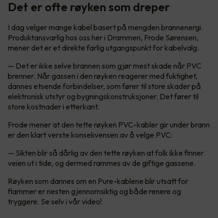
Det er ofte røyken som dreper
I dag velger mange kabel basert på mengden brannenergi.
Produktansvarlig hos oss her i Drammen, Frode Sørensen,
mener det er et direkte farlig utgangspunkt for kabelvalg.
— Det er ikke selve brannen som gjør mest skade når PVC
brenner. Når gassen i den røyken reagerer med fuktighet,
dannes etsende forbindelser, som fører til store skader på
elektronisk utstyr og bygningskonstruksjoner. Det fører til
store kostnader i etterkant.
Frode mener at den tette røyken PVC-kabler gir under brann
er den klart verste konsekvensen av å velge PVC:
— Sikten blir så dårlig av den tette røyken at folk ikke finner
veien ut i tide, og dermed rammes av de giftige gassene.
Røyken som dannes om en Pure-kablene blir utsatt for
flammer er nesten gjennomsiktig og både renere og
tryggere. Se selv i vår video!