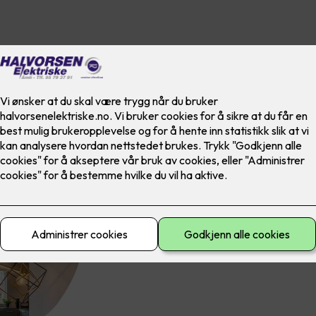
LED-striper kan fremheve partier du synes er
arkitektur eller andre designelementer i hj
effekter, unikt og enestående design og rett
Trenger du råd? Våre dyktige elektrikere er
oss og start planleggingen av en bedre belys