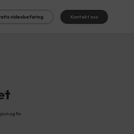
ratis videobefaring
Kontakt oss
et
jevn og fin