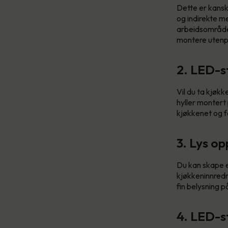
Dette er kansk
og indirekte me
arbeidsområdet
montere utenpå
2. LED-st
Vil du ta kjøkk
hyller montert
kjøkkenet og fo
3. Lys op
Du kan skape e
kjøkkeninnredni
fin belysning 
4. LED-st