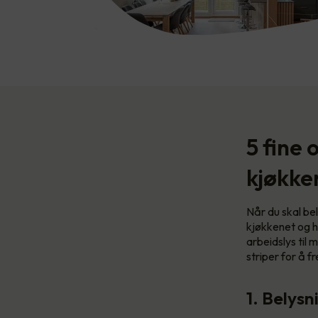
5 fine 
kjøkke
Når du skal bel
kjøkkenet og h
arbeidslys til 
striper for å 
1. Belys