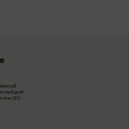
se
relsen på
one med godt
u bruke LED-