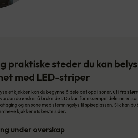
og praktiske steder du kan bely
net med LED-striper
yse et kjøkken kan du begynne å dele det opp i soner, ut i fra stør
vordan du ønsker å bruke det. Du kan for eksempel dele inn en s
matlaging og en sone med stemningslys til spiseplassen. Slik kan d
fremheve kjøkkenets beste sider.
ning under overskap