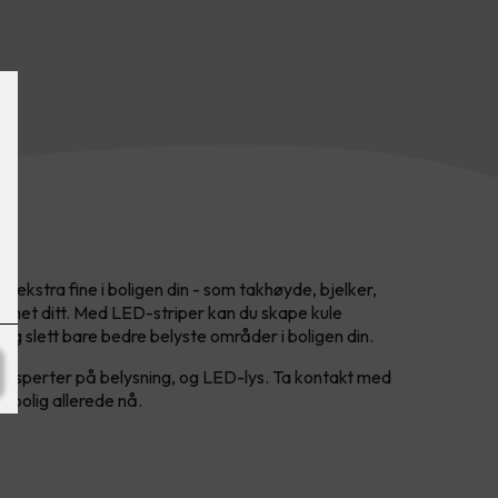
 ekstra fine i boligen din - som takhøyde, bjelker,
emmet ditt. Med LED-striper kan du skape kule
 og slett bare bedre belyste områder i boligen din.
 eksperter på belysning, og LED-lys. Ta kontakt med
t bolig allerede nå.