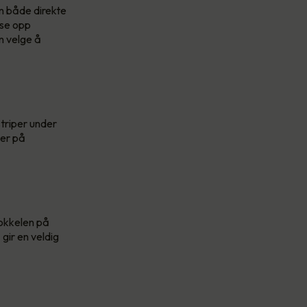
n både direkte
yse opp
n velge å
striper under
jer på
sokkelen på
gir en veldig