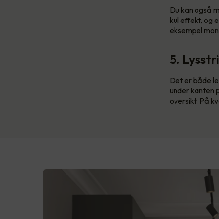
Du kan også mo
kul effekt, og
eksempel monter
5. Lysstr
Det er både le
under kanten på
oversikt. På kv