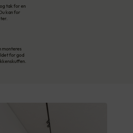
og tak for en
 Du kan for
ter.
an monteres
oldet for god
jøkkenskuffen.