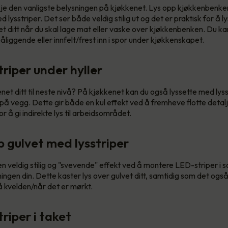
je den vanligste belysningen på kjøkkenet. Lys opp kjøkkenbenke
d lysstriper. Det ser både veldig stilig ut og det er praktisk for å l
 ditt når du skal lage mat eller vaske over kjøkkenbenken. Du ka
liggende eller innfelt/frest inn i spor under kjøkkenskapet.
riper under hyller
enet ditt til neste nivå? På kjøkkenet kan du også lyssette med lys
 på vegg. Dette gir både en kul effekt ved å fremheve flotte detal
r å gi indirekte lys til arbeidsområdet.
p gulvet med lysstriper
n veldig stilig og "svevende" effekt ved å montere LED-striper i 
ngen din. Dette kaster lys over gulvet ditt, samtidig som det også 
på kvelden/når det er mørkt.
riper i taket