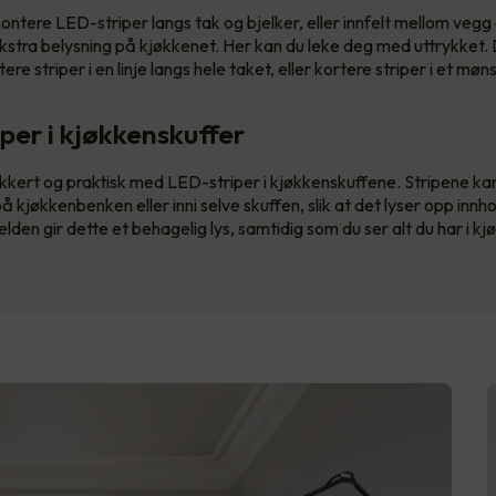
ntere LED-striper langs tak og bjelker, eller innfelt mellom vegg 
 ekstra belysning på kjøkkenet. Her kan du leke deg med uttrykket.
e striper i en linje langs hele taket, eller kortere striper i et møns
iper i kjøkkenskuffer
kkert og praktisk med LED-striper i kjøkkenskuffene. Stripene k
 kjøkkenbenken eller inni selve skuffen, slik at det lyser opp innh
elden gir dette et behagelig lys, samtidig som du ser alt du har i k