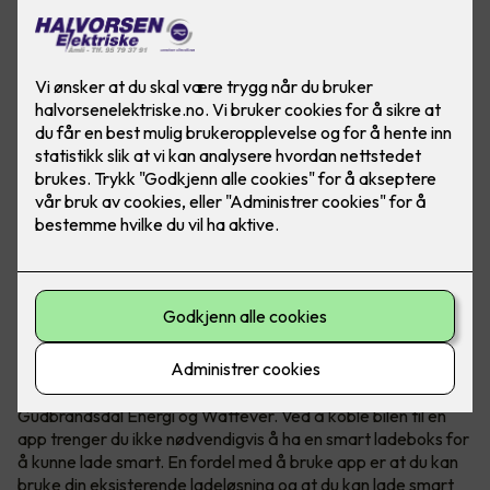
Hvis du lader elbilen når strømmen er billigst kan du spare
mye penger. Om elbilen din støtter det kan du lade smart
ved kun å bruke en app.
Smart elbillading - hele døgnet
I dag finnes det mange ladeløsninger som Tibber,
Gudbrandsdal Energi og Wattever. Ved å koble bilen til en
app trenger du ikke nødvendigvis å ha en smart ladeboks for
å kunne lade smart. En fordel med å bruke app er at du kan
bruke din eksisterende ladeløsning og at du kan lade smart