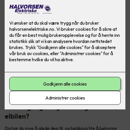
Skal du på norgesferie med elbil? Her er noen triks for å
forlenge rekkevidden, slik at du kan kjøre trollstigen uten
rekkeviddeangst.
Første gang du kjører langtur med
elbilen?
Da har du mye å glede deg til, og heldigvis lite å bekymre