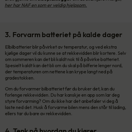
her har NAF en som er veldig hjelpsom.
3. Forvarm batteriet på kalde dager
Elbilbatterier blir påvirket av temperatur, og ved ekstra
kjølige dager vil du kunne se at rekkevidden blir kortere. Selv
om sommeren kan det bli kaldt nok til å påvirke batteriet.
Spesielt kaldt kan det bli om du skal på bilferie lenger nord,
der temperaturen om nettene kan krype langt ned på
gradestokken.
Om du forvarmer bilbatteriet før du bruker det, kan du
forlenge rekkevidden. Du har kanskje en app som lar deg
styre forvarming? Om du ikke har det anbefaler vi deg å
laste ned det. Husk å forvarme bilen mens den står til lading,
ellers tar du bare av rekkevidden.
4. Tenk på hvordan du kjører