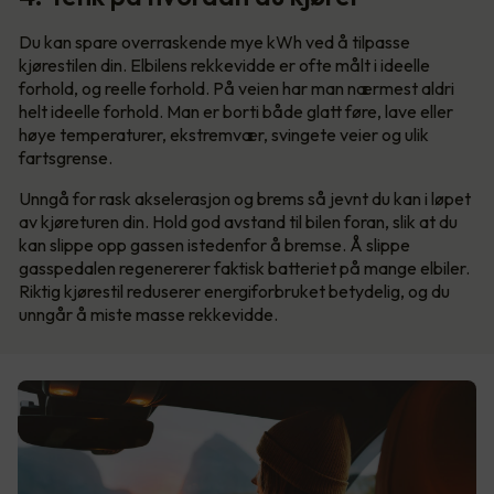
Du kan spare overraskende mye kWh ved å tilpasse
kjørestilen din. Elbilens rekkevidde er ofte målt i ideelle
forhold, og reelle forhold. På veien har man nærmest aldri
helt ideelle forhold. Man er borti både glatt føre, lave eller
høye temperaturer, ekstremvær, svingete veier og ulik
fartsgrense.
Unngå for rask akselerasjon og brems så jevnt du kan i løpet
av kjøreturen din. Hold god avstand til bilen foran, slik at du
kan slippe opp gassen istedenfor å bremse. Å slippe
gasspedalen regenererer faktisk batteriet på mange elbiler.
Riktig kjørestil reduserer energiforbruket betydelig, og du
unngår å miste masse rekkevidde.