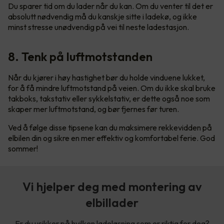
Du sparer tid om du lader når du kan. Om du venter til det er
absolutt nødvendig må du kanskje sitte i ladekø, og ikke
minst stresse unødvendig på vei til neste ladestasjon.
8. Tenk på luftmotstanden
Når du kjører i høy hastighet bør du holde vinduene lukket,
for å få mindre luftmotstand på veien. Om du ikke skal bruke
takboks, takstativ eller sykkelstativ, er dette også noe som
skaper mer luftmotstand, og bør fjernes før turen.
Ved å følge disse tipsene kan du maksimere rekkevidden på
elbilen din og sikre en mer effektiv og komfortabel ferie. God
sommer!
Vi hjelper deg med montering av
elbillader
Er du usikker på hvilken ladeløsning som er riktig for deg?