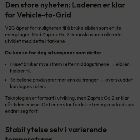
Den store nyheten: Laderen er klar
for Vehicle-to-Grid
V2G åpner for muligheten til å bruke elbilen som et lite
energilager. Med Zaptec Go 2 er maskinvaren allerede
utviklet med dette i tankene.
Du kan se for deg situasjoner som dette:
Huset bruker mye strøm i ettermiddagstimene → elbilen
hjelper til.
Solcellene produserer mer enn du trenger → overskuddet
kan lagres i bilen.
Teknologien er fortsatt i utvikling, men Zaptec Go 2 er klar
når tiden er inne. Det er en stor fordel i et energimarked som
endrer seg fort.
Stabil ytelse selv i varierende
temperaturer