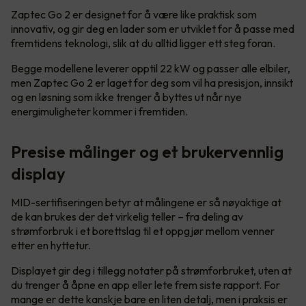
Zaptec Go 2 er designet for å være like praktisk som
innovativ, og gir deg en lader som er utviklet for å passe med
fremtidens teknologi, slik at du alltid ligger ett steg foran.
Begge modellene leverer opptil 22 kW og passer alle elbiler,
men Zaptec Go 2 er laget for deg som vil ha presisjon, innsikt
og en løsning som ikke trenger å byttes ut når nye
energimuligheter kommer i fremtiden.
Presise målinger og et brukervennlig
display
MID-sertifiseringen betyr at målingene er så nøyaktige at
de kan brukes der det virkelig teller – fra deling av
strømforbruk i et borettslag til et oppgjør mellom venner
etter en hyttetur.
Displayet gir deg i tillegg notater på strømforbruket, uten at
du trenger å åpne en app eller lete frem siste rapport. For
mange er dette kanskje bare en liten detalj, men i praksis er