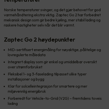
Norske temperaturer svinger, og det gjør behovet for god
varmehåndtering ekstra viktig. Zaptec Go 2 har forbedret
mekanisk design som gir bedre kjøling, mer stabil lading og
raskere hastigheter selv når det blir varmt.
Zaptec Go 2 høydepunkter
MID-sertifisert energimåling for nøyaktige, pålitelige og
lovregulerte måledata
Integrert display som gir enkel og umiddelbar oversikt
over strømforbruket
Fleksibel 1- og 3-faselading tilpasset ulike typer
installasjoner og bygg
Klar for solcelleintegrasjon for smartere og mer
miljøvennlig energibruk
Forberedt for Vehicle-to-Grid (V2G) – fremtidens toveis
lading