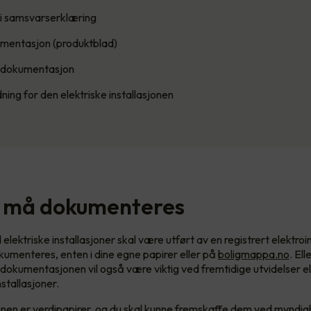
l i samsvarserklæring
umentasjon (produktblad)
medokumentasjon
ning for den elektriske installasjonen
 må dokumenteres
elektriske installasjoner skal være utført av en registrert elektroin
kumenteres, enten i dine egne papirer eller på
boligmappa.no
. El
dokumentasjonen vil også være viktig ved fremtidige utvidelser el
nstallasjoner.
n er verdipapirer, og du skal kunne fremskaffe dem ved myndigh