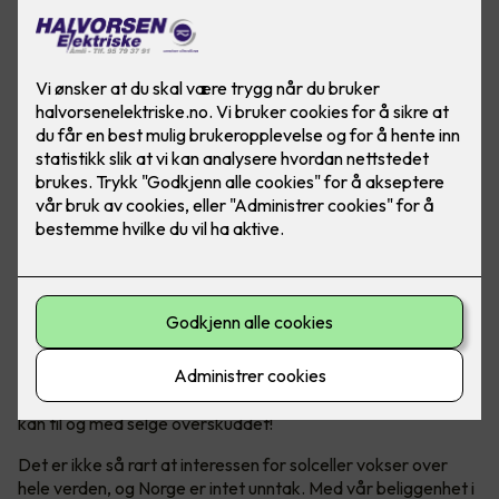
Solceller er en bærekraftig energikilde, som hjelper både
miljøet og lommeboka over tid. Og ja - Norge er helt
ypperlig for solcellepanel!
Bli din egen strømprodusent
Solenergi har blitt en stadig mer populær og bærekraftig
energikilde. Ikke bare produserer man sin egen energi, man
kan til og med selge overskuddet!
Det er ikke så rart at interessen for solceller vokser over
hele verden, og Norge er intet unntak. Med vår beliggenhet i