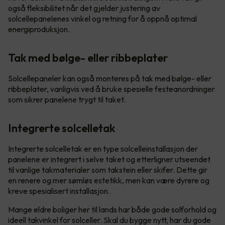
også fleksibilitet når det gjelder justering av
solcellepanelenes vinkel og retning for å oppnå optimal
energiproduksjon.
Tak med bølge- eller ribbeplater
Solcellepaneler kan også monteres på tak med bølge- eller
ribbeplater, vanligvis ved å bruke spesielle festeanordninger
som sikrer panelene trygt til taket.
Integrerte solcelletak
Integrerte solcelletak er en type solcelleinstallasjon der
panelene er integrert i selve taket og etterligner utseendet
til vanlige takmaterialer som takstein eller skifer. Dette gir
en renere og mer sømløs estetikk, men kan være dyrere og
kreve spesialisert installasjon.
Mange eldre boliger her til lands har både gode solforhold og
ideell takvinkel for solceller. Skal du bygge nytt, har du gode