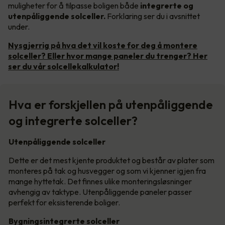
muligheter for å tilpasse boligen både
integrerte og
utenpåliggende solceller.
Forklaring ser du i avsnittet
under.
Nysgjerrig på hva det vil koste for deg å montere
solceller? Eller hvor mange paneler du trenger? Her
ser du vår solcellekalkulator!
Hva er forskjellen på utenpåliggende
og integrerte solceller?
Utenpåliggende solceller
Dette er det mest kjente produktet og består av plater som
monteres på tak og husvegger og som vi kjenner igjen fra
mange hyttetak. Det finnes ulike monteringsløsninger
avhengig av taktype. Utenpåliggende paneler passer
perfekt for eksisterende boliger.
Bygningsintegrerte solceller