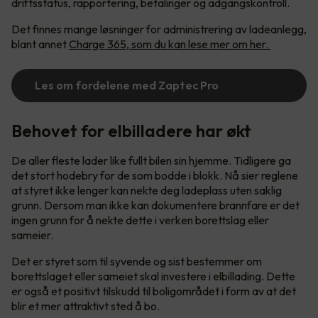
driftsstatus, rapportering, betalinger og adgangskontroll.
Det finnes mange løsninger for administrering av ladeanlegg,
blant annet
Charge 365, som du kan lese mer om her.
Les om fordelene med Zaptec Pro
Behovet for elbilladere har økt
De aller fleste lader like fullt bilen sin hjemme. Tidligere ga
det stort hodebry for de som bodde i blokk. Nå sier reglene
at styret ikke lenger kan nekte deg ladeplass uten saklig
grunn. Dersom man ikke kan dokumentere brannfare er det
ingen grunn for å nekte dette i verken borettslag eller
sameier.
Det er styret som til syvende og sist bestemmer om
borettslaget eller sameiet skal investere i elbillading. Dette
er også et positivt tilskudd til boligområdet i form av at det
blir et mer attraktivt sted å bo.