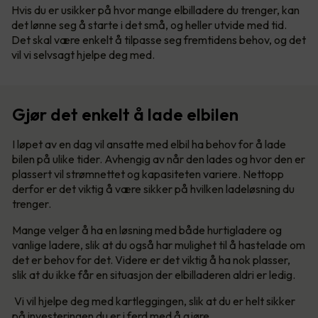
Hvis du er usikker på hvor mange elbilladere du trenger, kan
det lønne seg å starte i det små, og heller utvide med tid.
Det skal være enkelt å tilpasse seg fremtidens behov, og det
vil vi selvsagt hjelpe deg med.
Gjør det enkelt å lade elbilen
I løpet av en dag vil ansatte med elbil ha behov for å lade
bilen på ulike tider. Avhengig av når den lades og hvor den er
plassert vil strømnettet og kapasiteten variere. Nettopp
derfor er det viktig å være sikker på hvilken ladeløsning du
trenger.
Mange velger å ha en løsning med både hurtigladere og
vanlige ladere, slik at du også har mulighet til å hastelade om
det er behov for det. Videre er det viktig å ha nok plasser,
slik at du ikke får en situasjon der elbilladeren aldri er ledig.
Vi vil hjelpe deg med kartleggingen, slik at du er helt sikker
på investeringen du er i ferd med å gjøre.