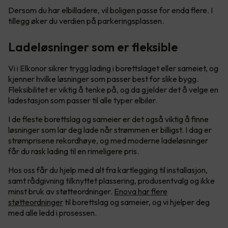
Dersom du har elbilladere, vil boligen passe for enda flere. I
tillegg øker du verdien på parkeringsplassen.
Ladeløsninger som er fleksible
Vi i Elkonor sikrer trygg lading i borettslaget eller sameiet, og
kjenner hvilke løsninger som passer best for slike bygg.
Fleksibilitet er viktig å tenke på, og da gjelder det å velge en
ladestasjon som passer til alle typer elbiler.
I de fleste borettslag og sameier er det også viktig å finne
løsninger som lar deg lade når strømmen er billigst. I dag er
strømprisene rekordhøye, og med moderne ladeløsninger
får du rask lading til en rimeligere pris.
Hos oss får du hjelp med alt fra kartlegging til installasjon,
samt rådgivning tilknyttet plassering, produsentvalg og ikke
minst bruk av støtteordninger.
Enova har flere
støtteordninger
til borettslag og sameier, og vi hjelper deg
med alle ledd i prosessen.