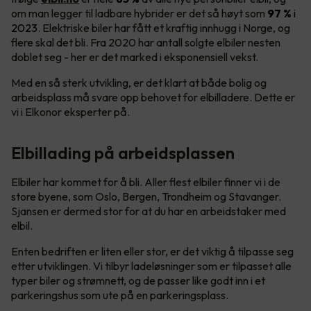
om man legger til ladbare hybrider er det så høyt som
97 %
i
2023
. Elektriske biler har fått et kraftig innhugg i Norge, og
flere skal det bli. Fra 2020 har antall solgte elbiler nesten
doblet seg - her er det marked i eksponensiell vekst.
Med en så sterk utvikling, er det klart at både bolig og
arbeidsplass må svare opp behovet for elbilladere. Dette er
vi i Elkonor eksperter på.
Elbillading på arbeidsplassen
Elbiler har kommet for å bli. Aller flest elbiler finner vi i de
store byene, som Oslo, Bergen, Trondheim og Stavanger.
Sjansen er dermed stor for at du har en arbeidstaker med
elbil.
Enten bedriften er liten eller stor, er det viktig å tilpasse seg
etter utviklingen. Vi tilbyr ladeløsninger som er tilpasset alle
typer biler og strømnett, og de passer like godt inn i et
parkeringshus som ute på en parkeringsplass.