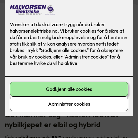
I Norge er det et stort, og voksende behov for tilgjengelige
elbilladere - både i borettslaget og på arbeidsplassen.
Foto: Marthe Thu (for Zaptec)
Det nærmer seg - nesten 100% av
nybilkjøpet er elbil og hybrid
Ifølge
elbil.no
er hele
85 %
av alle nye personbiler elbil, og