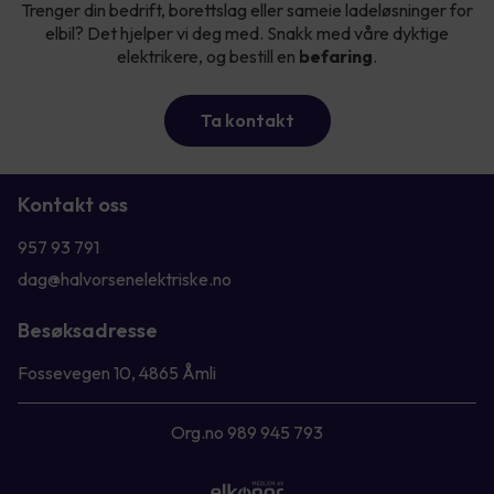
Trenger din bedrift, borettslag eller sameie ladeløsninger for
elbil? Det hjelper vi deg med. Snakk med våre dyktige
elektrikere, og bestill en
befaring
.
Ta kontakt
Kontakt oss
957 93 791
dag@halvorsenelektriske.no
Besøksadresse
Fossevegen 10, 4865 Åmli
Org.no 989 945 793